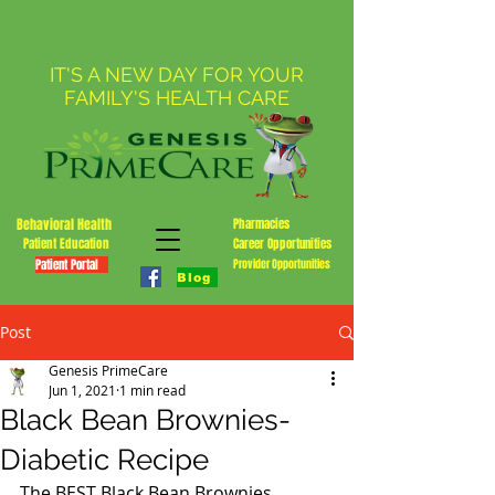
IT'S A NEW DAY FOR YOUR
FAMILY'S HEALTH CARE
Behavioral Health
Pharmacies
Patient Education
Career Opportunities
Patient Portal
Provider Opportunities
Blog
Post
Genesis PrimeCare
Jun 1, 2021
1 min read
Black Bean Brownies-
Diabetic Recipe
The BEST Black Bean Brownies 