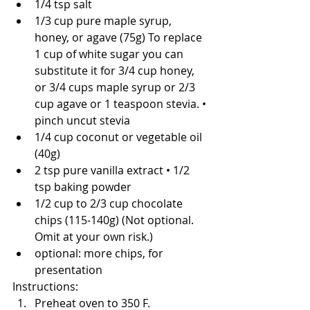
1/4 tsp salt 
1/3 cup pure maple syrup, 
honey, or agave (75g) To replace 
1 cup of white sugar you can 
substitute it for 3/4 cup honey, 
or 3/4 cups maple syrup or 2/3 
cup agave or 1 teaspoon stevia. • 
pinch uncut stevia 
1/4 cup coconut or vegetable oil 
(40g) 
2 tsp pure vanilla extract • 1/2 
tsp baking powder 
1/2 cup to 2/3 cup chocolate 
chips (115-140g) (Not optional. 
Omit at your own risk.) 
optional: more chips, for 
presentation 
Instructions:
Preheat oven to 350 F. 