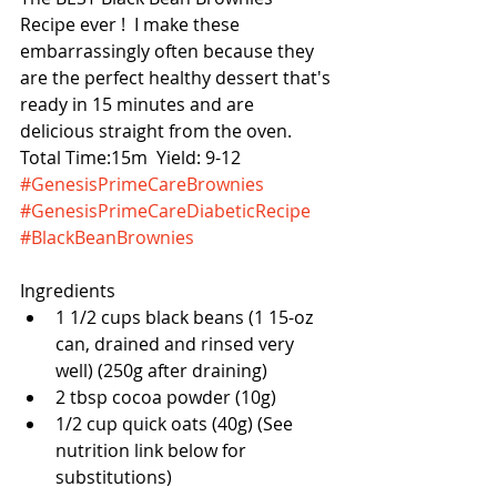
Recipe ever !  I make these 
embarrassingly often because they 
are the perfect healthy dessert that's 
ready in 15 minutes and are 
delicious straight from the oven.  
Total Time:15m  Yield: 9-12
#GenesisPrimeCareBrownies
#GenesisPrimeCareDiabeticRecipe
#BlackBeanBrownies
Ingredients 
1 1/2 cups black beans (1 15-oz 
can, drained and rinsed very 
well) (250g after draining) 
2 tbsp cocoa powder (10g) 
1/2 cup quick oats (40g) (See 
nutrition link below for 
substitutions) 