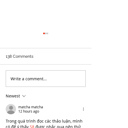
138 Comments
Write a comment...
NATIONAL TELL A FAIRY
Cholesterol Dr
TALE DAY - February 26
to Expect With 
Medication
Newest
matcha matcha
12 hours ago
Trong quá trình đọc các thảo luận, mình 
có để ý thấy 
S8
 được nhắc qua nên thử 