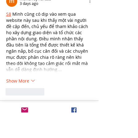
3 days ago
S8
 Mình cũng có dịp vào xem qua 
website này sau khi thấy một vài người 
đề cập đến, chủ yếu để tham khảo cách 
họ xây dựng giao diện và tổ chức các 
phần nội dung. Điều mình nhận thấy 
đầu tiên là tổng thể được thiết kế khá 
ngăn nắp, bố cục cân đối và các chuyên 
mục được phân chia rõ ràng nên khi 
theo dõi không tạo cảm giác rối mắt mà 
vẫn dễ dàng định hướng.…
Show More
Like
Reply
Def Abc
Jul 30
Trong lúc lướt qua mấy chủ đề thảo luận 
trên các diễn đàn, mình thấy nhiều 
người nhắc tới 
https://shbet.rodeo/
 nên 