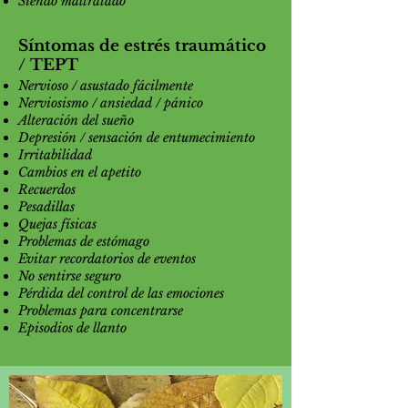
Siendo maltratado
Síntomas de estrés traumático
/ TEPT
Nervioso / asustado fácilmente
Nerviosismo / ansiedad / pánico
Alteración del sueño
Depresión / sensación de entumecimiento
Irritabilidad
Cambios en el apetito
Recuerdos
Pesadillas
Quejas físicas
Problemas de estómago
Evitar recordatorios de eventos
No sentirse seguro
Pérdida del control de las emociones
Problemas para concentrarse
Episodios de llanto