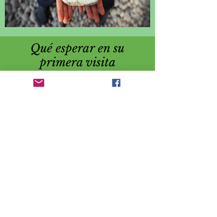
Qué esperar en su
primera visita
Es perfectamente normal estar
nervioso por su primera visita. El
trauma a menudo afecta su capacidad
para confiar en los demás y sentirse
seguro.
Nos esforzamos por ayudar a nuestros
pacientes a sentirse seguros, aceptados
y cuidados.
Somos compasivos, gentiles y sin
prejuicios y nuestros pacientes
informan haber tenido una
experiencia muy positiva después de
visitarnos. Brindamos a los pacientes