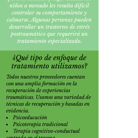
niños a menudo les resulta difícil
controlar su comportamiento y
calmarse. Algunas personas pueden
desarrollar un trastorno de estrés
postraumático que requerirá un
tratamiento especializado.
¿Qué tipo de enfoque de
tratamiento utilizamos?
Todos nuestros proveedores cuentan
con una amplia formación en la
recuperación de experiencias
traumáticas. Usamos una variedad de
técnicas de recuperación y basadas en
evidencia.
Psicoeducación
Psicoterapia tradicional
Terapia cognitivo-conductual
centrada en el trauma