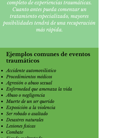
completo de experiencias traumáticas.
Cuanto antes pueda comenzar un
tratamiento especializado, mayores
posibilidades tendrá de una recuperación
más rápida.
Ejemplos comunes de eventos
traumáticos
Accidente automovilistico
Procedimientos médicos
Agresión o abuso sexual
Enfermedad que amenaza la vida
Abuso o negligencia
Muerte de un ser querido
Exposición a la violencia
Ser robado o asaltado
Desastres naturales
Lesiones fisicas
Combate