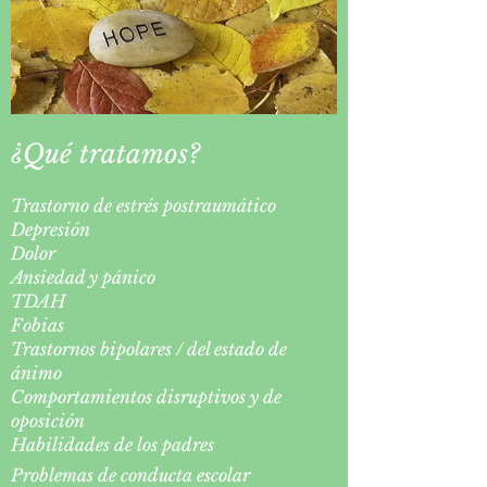
¿Qué tratamos?
Trastorno de estrés postraumático
Depresión
Dolor
Ansiedad y pánico
TDAH
Fobias
Trastornos bipolares / del estado de
ánimo
Comportamientos disruptivos y de
oposición
Habilidades de los padres
Problemas de conducta escolar