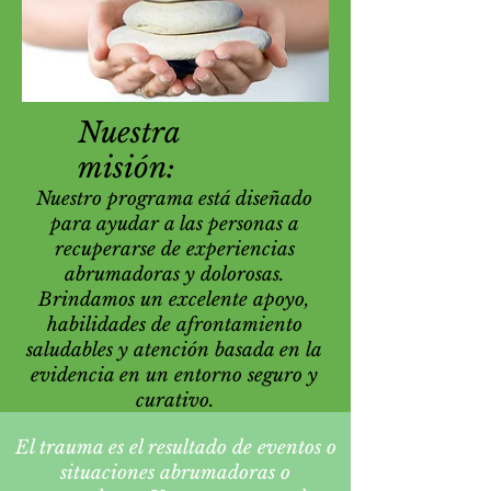
Nuestra
misión:
Nuestro programa está diseñado
para ayudar a las personas a
recuperarse de experiencias
abrumadoras y dolorosas.
Brindamos un excelente apoyo,
habilidades de afrontamiento
saludables y atención basada en la
evidencia en un entorno seguro y
curativo.
El trauma es el resultado de eventos o
situaciones abrumadoras o