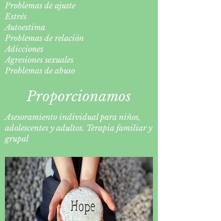
Problemas de ajuste
Estrés
Autoestima
Problemas de relación
Adicciones
Agresiones sexuales
Problemas de abuso
Proporcionamos
Asesoramiento individual para niños,
adolescentes y adultos. Terapia familiar y
grupal