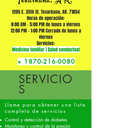
Texarkana, AR.
1205 E. 35th St. Texarkana, AR. 71854
Horas de operación:
8:00 AM - 5:00 PM de lunes a viernes
12:00 PM - 1:00 PM Cerrado de lunes a
viernes
Servicios:
Medicina familiar | Salud conductual
+
1870-216-0080
SERVICIO
S
Llame para obtener una lista
completa de servicios
Control y detección de diabetes
Monitoreo y control de la presión