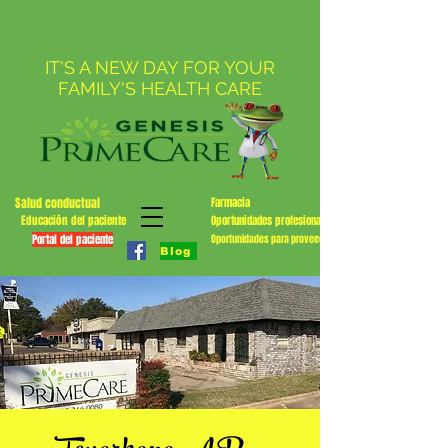
IT'S A NEW DAY FOR YOUR
FAMILY'S HEALTH CARE
Salud conductual
Farmacia
Educación del paciente
Oportunidades profesionales
Portal del paciente
Oportunidades para proveedores
Blog